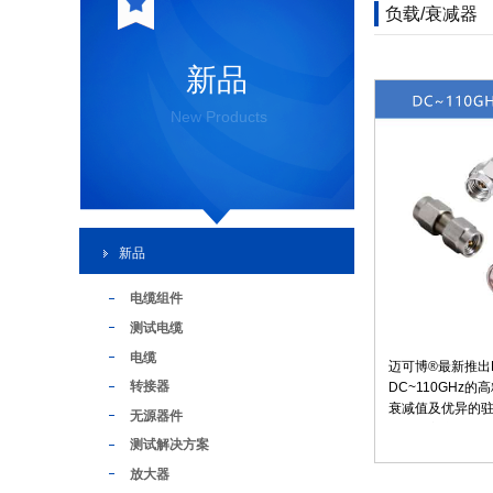
负载/衰减器
新品
New Products
新品
电缆组件
测试电缆
电缆
迈可博®最新推出D
转接器
DC~110GHz
衰减值及优异的驻
无源器件
外，其它产品均
测试解决方案
低泄露、高屏蔽
统、各类测试系
放大器
择。