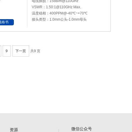
电缆插损：15dB/m@110GHz
VSWR：1.50:1@110GHz Max.
温度稳相：400PPM@-40℃~+70℃
接头类型：1.0mm公头-1.0mm母头
规格书
9
下一页
共9 页
微信公众号
资源