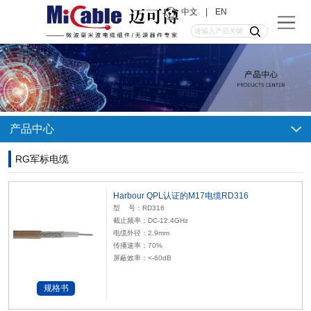
中文
|
EN
产品中心
RG军标电缆
Harbour QPL认证的M17电缆RD316
型 号：RD316
截止频率：DC-12.4GHz
电缆外径：2.9mm
传播速率：70%
屏蔽效率：<-60dB
规格书