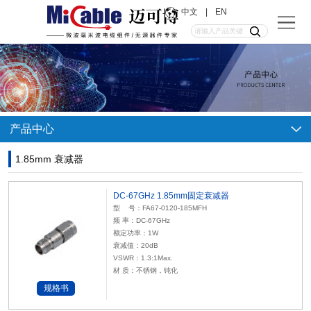
中文
|
EN
产品中心
1.85mm 衰减器
DC-67GHz 1.85mm固定衰减器
型 号：FA67-0120-185MFH
频 率：DC-67GHz
额定功率：1W
衰减值：20dB
VSWR：1.3:1Max.
材 质：不锈钢，钝化
规格书